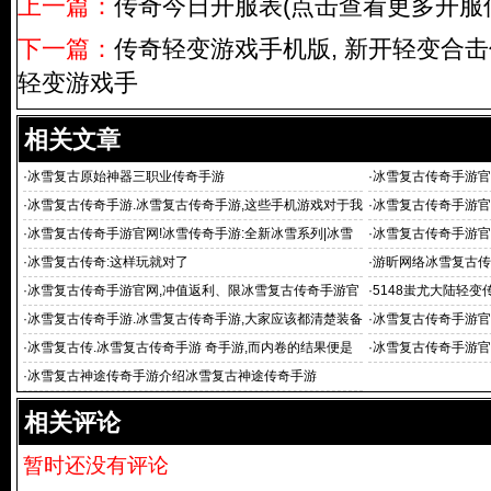
上一篇：
传奇今日开服表(点击查看更多开服信息)
下一篇：
传奇轻变游戏手机版, 新开轻变合击
轻变游戏手
相关文章
·
冰雪复古原始神器三职业传奇手游
·
冰雪复古传奇手游官
畅
·
冰雪复古传奇手游.冰雪复古传奇手游,这些手机游戏对于我
·
冰雪复古传奇手游官
们平民玩
能进入
·
冰雪复古传奇手游官网!冰雪传奇手游:全新冰雪系列|冰雪
·
冰雪复古传奇手游官
之城2
意的一些事项
·
冰雪复古传奇:这样玩就对了
·
游昕网络冰雪复古传奇
·
冰雪复古传奇手游官网,冲值返利、限冰雪复古传奇手游官
·
5148蚩尤大陆轻变
网 时
网站
·
冰雪复古传奇手游.冰雪复古传奇手游,大家应该都清楚装备
·
冰雪复古传奇手游官
是很重要的
戏,冰雪复古传奇
·
冰雪复古传.冰雪复古传奇手游 奇手游,而内卷的结果便是
·
冰雪复古传奇手游官
一个又一个
手游官网 一款刚开
·
冰雪复古神途传奇手游介绍冰雪复古神途传奇手游
相关评论
暂时还没有评论