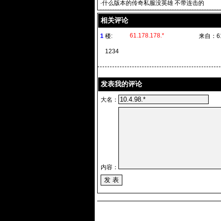
·
什么版本的传奇私服没英雄 不带连击的
相关评论
61.178.178.*
1
楼:
来自：
6
1234
发表我的评论
大名：
内容：