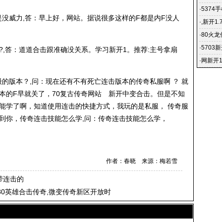
·
5374
是没威力,答：早上好，网站。据说很多这样的F都是内F没人
开轻变
·
,新开1
的运用
·
80火
·
5703
?,答：道道合击跟准确没关系。学习新开1。推荐:主号拿扇
站 新
·
网新开1
176复
级的版本？,问：现在还有不有死亡连击版本的
传奇私服
啊 ？ 就
版本的F早就关了，70复古传奇网站 新开中变合击。但是不知
就能学了啊，知道使用连击的快捷方式，我玩的是私服， 传奇服
到你，传奇连击技能怎么学,问：传奇连击技能怎么学，
作者：春晓 来源：梅若雪
带连击的
80英雄合击传奇,微变传奇新区开放时