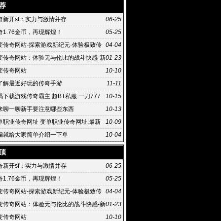
荐
奇新开sf：实力与激情并存
06-25
1.76金币，再现辉煌！
05-25
变传奇网站-探索游戏新纪元-体验极致传
04-04
变传奇网站：体验无与伦比的战斗快感-新
01-23
传奇网站：再现经典，开启全新冒险之旅
变传奇网站
10-10
了解最近好玩的传奇手游
11-11
下载游戏传奇霸主 超BT私服 一刀777
10-15
来聊一聊新手要注意哪些东西
10-13
单职业传奇网址 变单职业传奇网址,最新
10-09
站单职业介
编就给大家简单介绍一下单
10-04
顶
奇新开sf：实力与激情并存
06-25
1.76金币，再现辉煌！
05-25
变传奇网站-探索游戏新纪元-体验极致传
04-04
变传奇网站：体验无与伦比的战斗快感-新
01-23
传奇网站：再现经典，开启全新冒险之旅
变传奇网站
10-10