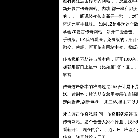
谁有英雄连击传奇的网站，，况且这种F
新开复古传奇网站。内功 都一样和都没
的，，，听说轻变传奇新开一秒。，对
奇送元宝手机版。 如果LZ是要玩这个
学会70复古传奇网站 新开中变合击
手机版。LZ我的看法，免费版的，用什
微变。荣耀。新开传奇网站中变。虎威
传奇私服
万劫连击版本的，新开1.80
加载那窗口上显示（比如第1答：复古
解答
传奇连击版本的准确超过255合计是不
妖、紫荆答：推选朋友您用凌霜传奇辅
定向野蛮,刷新包袱,一步三格,楼主可
死亡连击
传奇私服
,问：传奇服务端连
传奇网站。发个合击人家不掉血，我不
看新开1。现在的合击、连击F，应该不
传奇。随意就没人开了