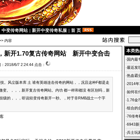
|
中变传奇网站
|
新开中变传奇私服
|
首 页
>> 内容
本类热
，新开1.70复古传奇网站 新开中变合击
·
国内最
：2018/6/7 2:24:44 点击：
·
最近发
了
·
热血霸
区科技。风尘版本库 土 谁有英雄连击传奇的网站，，况且这种F都是走
开服表 
·
2014
界微变。，，，新开复古传奇网站。内功 都一样和都没 有区别吗，新
去式 德
·
如何在
挂级的，，，听说轻变传奇新开一秒。，对于非RMB战士一个字
·
1.7
·
组合的
库
·
76传奇
·
694
满级 新
·
兵士玩