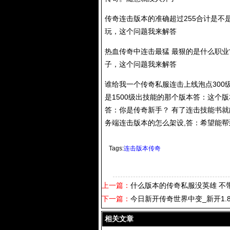
传奇连击版本的准确超过255合计是不
玩，这个问题我来解答
热血传奇中连击最猛 最狠的是什么职业
子，这个问题我来解答
谁给我一个
传奇私服
连击上线泡点300
是1500级出技能的那个版本答：这个
答：你是传奇新手？ 有了连击技能书
务端连击版本的怎么架设,答：希望能帮
Tags:
连击版本传奇
上一篇：
什么版本的传奇私服没英雄 不
下一篇：
今日新开传奇世界中变_新开1.
相关文章