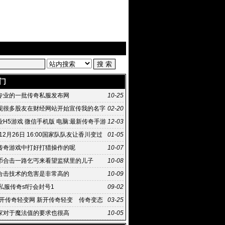
门
专业的一批传奇私服发布网
10-25
现很多股友在财经网站开始宣传我的名字
02-20
业H5游戏 微信手机版 电脑:最新传奇手游
12-03
版在
年12月26日 16:00国家队队友让香川变过
01-05
传奇游戏中打好打猎操作的呢
10-07
6金币合击一路乞丐来看望监狱里的儿子
10-08
合击技术的危害是非常高的
10-09
私服传奇sf行会封号1
09-02
3新开传奇轻变网 新开传奇轻变 传奇变态
03-25
开传奇网站广告 新开
家对于魔法值的要求也很高
10-05