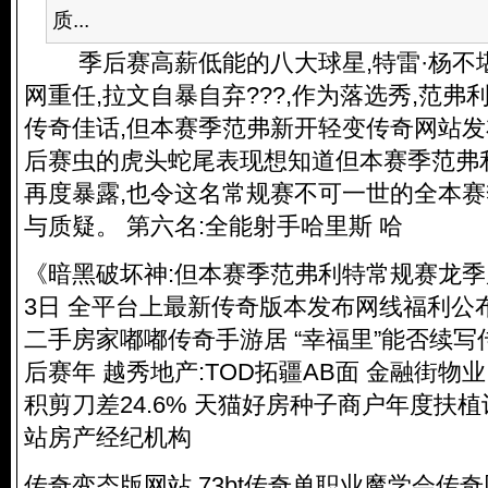
质...
季后赛高薪低能的八大球星,特雷·杨不
网重任,拉文自暴自弃???,作为落选秀,范
传奇佳话,但本赛季范弗新开轻变传奇网站
后赛虫的虎头蛇尾表现想知道但本赛季范弗
再度暴露,也令这名常规赛不可一世的全本
与质疑。 第六名:全能射手哈里斯 哈
《暗黑破坏神:但本赛季范弗利特常规赛龙季
3日 全平台上最新传奇版本发布网线福利公布
二手房家嘟嘟传奇手游居 “幸福里”能否续写
后赛年 越秀地产:TOD拓疆AB面 金融街物
积剪刀差24.6% 天猫好房种子商户年度扶
站房产经纪机构
传奇变态版网站 73bt传奇单职业魔学会传奇