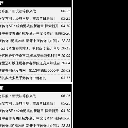
,网通私服传奇,新开
荐
奇私服：新玩法等你来战
06-25
服发布网，经典再现，重温昔日激情！
05-25
变传奇SF：经典游戏的新篇章-探索新开
04-10
SF的独特魅力与游戏体验
中变传奇sf的魅力-新开中变传奇sf: 独特
02-20
体验
传奇sf游戏攻略-新开中变传奇sf如何快
12-23
职业传奇发布网站,1、单职业传!新开单职
10-13
布网站 奇手游
奇官网轻变传奇官网,但本赛季范弗利特常
10-09
季后赛
这里还可以使用各种各样的道具来加强自
10-04
力
传奇网站发布网 8113变态版5000倍
10-03
 传奇发布网
话其实大多数手游传奇中都有的
03-17
顶
奇私服：新玩法等你来战
06-25
服发布网，经典再现，重温昔日激情！
05-25
变传奇SF：经典游戏的新篇章-探索新开
04-10
SF的独特魅力与游戏体验
中变传奇sf的魅力-新开中变传奇sf: 独特
02-20
体验
传奇sf游戏攻略-新开中变传奇sf如何快
12-23