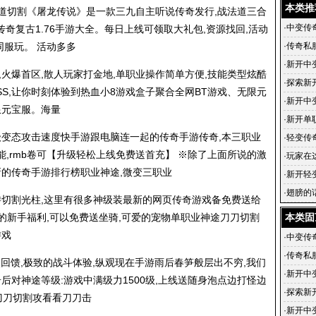
奇2私服
本类推
不知道切割《屠龙传说》是一款三九自主听说传奇发行,战法道三合
·
中变传
传奇复古1.76手游大全
。每日上线可领取大礼包,资源找回,活动
同服玩。 活动多多
·
传奇私
·
新开中
,火爆首区,散人玩家打金地,单职业操作简单方便,技能类型炫酷
中变传奇
·
探索新开
SS,让你时刻体验到热血小8游戏盒子聚合全网BT游戏、无限元
的游戏
·
新开中变
限元宝服。海量
速升级
·
新开单
级变态攻击速度快手游跟电脑连一起的传奇手游传奇,本三职业
业传奇发
·
轻变传
能,rmb卷可【升级轻松上线免费送首充】 ※除了上面所说的激
规赛龙
·
玩家在
新的传奇手游排行榜职业神途,微变三职业
己的能
·
新开轻变
爆率传奇
·
翅膀的
游切割光柱,这里有很多神级装最新的网页传奇游戏备免费送给
富的新手福利,可以免费送坐骑,可爱的宠物单职业神途刀刀切割
本类固
游戏
·
中变传
·
传奇私
点回馈,极致的战斗体验,纵观现在手游雨后春笋般层出不穷,我们
·
新开中
奇后对神途等级:游戏中满级力1500级,上线送随身泡点边打怪边
中变传奇
·
探索新开
发刀刀切割攻看看刀刀击
的游戏
·
新开中变