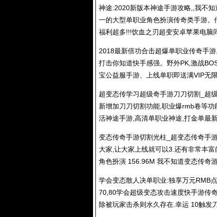
神途:2020新版本神途手游攻略,,我
一的大型单职业角色扮演传奇类手游。
福利超多!!!饮血之刃超变安卓苹果电脑
2018最新倍功合击超爆单职业传奇手游
打击你知道快手感强。野外PK,激战BO
宝公益服手游、上线单职即送满VIP无
超变态传学习超级奇手游刀刀切割_超
新增加刀刀切割功能,职业爆rmb卷等功
活神途手游,高清单职业神途,打金单最
变态传奇手游切割光柱_超变态传奇手
大家,让大家上线就可以3.还有非常丰
角色扮演 156.96M 我不知道变态传奇
学会变态散人决单职业:独享万元RMB
70,80学会超级变态攻击速度快手游传
除被玩家击杀则水久存在.幸运 10触