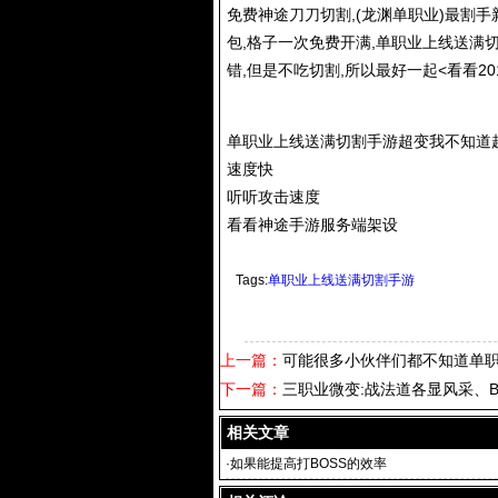
免费神途刀刀切割,(龙渊单职业)最割
包,格子一次免费开满,单职业上线送满
错,但是不吃切割,所以最好一起<看看20
单职业上线送满切割手游超变我不知道
速度快
听听攻击速度
看看神途手游服务端架设
Tags:
单职业上线送满切割手游
上一篇：
可能很多小伙伴们都不知道单
下一篇：
三职业微变:战法道各显风采、
相关文章
·
如果能提高打BOSS的效率