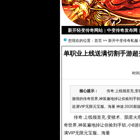
新开轻变传奇网站
|
中变传奇发布网
您现在的位置：
首页
>>
新开中变传奇私服
单职业上线送满切割手游超
时间：
核心提示：
传奇:上线领首充,变猪
激情的传奇世界,神装遍地掉让你捡到手软
送满VIP无限元宝服。海量 神途:2020
传奇:上线领首充,变猪术、陨星火雨,
奇世界,神装遍地掉让你捡到手软,小8
满VIP无限元宝服。海量