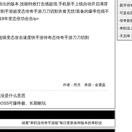
手新出的版本,技能特效打击感超强,手机新手上线自动开启满背
速升级
·
新开传
切割手游超变态传奇手游刀刀切割衣食无忧!装备的爆率也很不
发布网站
·
可是在
18年变态倍功合击/p>
·
传奇新
·
单职业
割_超
·
天启单
超级变态攻击速度快手游传奇态传奇手游刀刀切割
手游,神
作者：闭月 来源：金通盖
职业是什么意思
BOSS可爆终极、长期耐玩
·
就看“单职业传奇手游版”每日更新各种版本的单职业