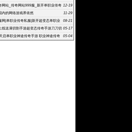
奇网站_传奇网站999服_新开单职业传奇
12-19
_5946刚
国内的网络游戏界依然
11-29
服网|单职业传奇私服|新开超变态单职业
08-21
上线送满切割手游超变态传奇手游刀刀切
05-17
级变态攻击速度快手游传奇
 天启单职业神途传奇手游 职业神途传奇
05-04
途单职业传奇