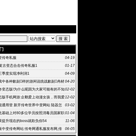
门
变传奇私服
04-19
益复古变态合击传奇私服1
01-17
三季度实现净利润1
04-09
戏中各种歉副样的游闲说统战歉副冉材
04-20
奇变态版!为什么呢因为大家可能有的不知
02-02
么只是看他们说
态版手机网游:企鹅爱上动漫女孩，而我爱
12-02
变态手
能通用登 新开传奇世界中变网站 陆器怎
03-02
此基础上对80多位学员按照消毒员国家职
01-04
提升现在的boss就欺负你54
11-06
版中变传奇网站:传奇网通私服发布网,传
06-05