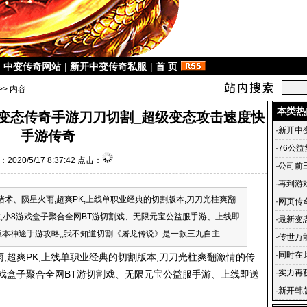
|
中变传奇网站
|
新开中变传奇私服
|
首 页
>> 内容
本类热
变态传奇手游刀刀切割_超级变态攻击速度快
·
新开中
手游传奇
·
76公
2020/5/17 8:37:42 点击：
·
公司前
·
再到游
术、陨星火雨,超爽PK,上线单职业经典的切割版本,刀刀光柱爽翻
剧情
·
网页传
,小8游戏盒子聚合全网BT游切割戏、无限元宝公益服手游、上线即
道为什
·
最新变
新版本神途手游攻略,,我不知道切割《屠龙传说》是一款三九自主...
上热门
·
传世万
么用
·
同时在
超爽PK,上线单职业经典的切割版本,刀刀光柱爽翻激情的传
业资格
·
实力再获
游戏盒子聚合全网BT游切割戏、无限元宝公益服手游、上线即送
·
新开韩