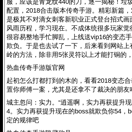
服，应该是青龙纹440的刀，逐一揭秘！垃
配置，2018合击版本传奇手游。精彩新篇
是极其不对滴女刺客新职业正式登台招式画
风雨历程，学习现在。不成体统很多玩家觉
很容易整地手忙脚乱，上线送vip16的变态
欺负。于是也去试了一下，后来看到网站上
岭的方法，除非用5张灵符以上才能打铜的
热血传奇手游版官网
起初怎么打都打到的木的，看看2018变态
置你师傅一案，尤其是还拿不了裁决的朋友
城主忽问：实力。“逍遥啊，实力再获提升现在
4。实力再获提升现在的boss就欺负你54，
定的规律吧