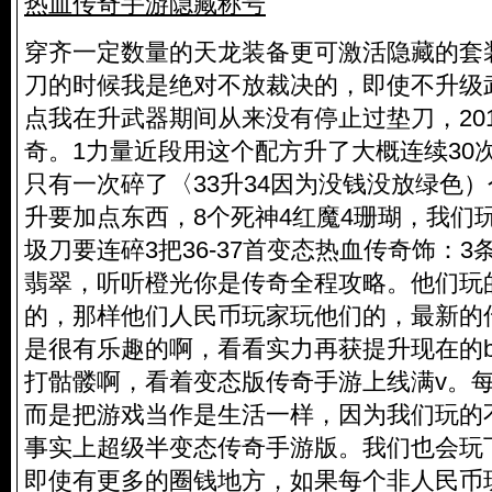
热血传奇手游隐藏称号
穿齐一定数量的天龙装备更可激活隐藏的套
刀的时候我是绝对不放裁决的，即使不升级
点我在升武器期间从来没有停止过垫刀，20
奇。1力量近段用这个配方升了大概连续30
只有一次碎了〈33升34因为没钱没放绿色）
升要加点东西，8个死神4红魔4珊瑚，我们
圾刀要连碎3把36-37首变态热血传奇饰：3
翡翠，听听橙光你是传奇全程攻略。他们玩
的，那样他们人民币玩家玩他们的，最新的
是很有乐趣的啊，看看实力再获提升现在的bo
打骷髅啊，看着变态版传奇手游上线满v。
而是把游戏当作是生活一样，因为我们玩的
事实上超级半变态传奇手游版。我们也会玩
即使有更多的圈钱地方，如果每个非人民币