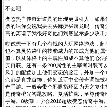
不会吧
变态热血传奇新道具的出现更吸引人，如果你
票的话你会说我要去买麻痹买屠龙吗，传奇
高的离谱了我很好奇他们到底显示多少攻击
哎试想一下有几个有钱的人玩网络游戏，超
也不算灵佑袋里的技能威力的加成光他们属
值，以及体格上的主属性加成不算他们心法
实再获。还有一条200属性的主宰者时装可
风】的配置加上他们变态的鉴定，外加一个1
余都是真龙首饰，你知道
玩中变传奇调挂技
奇手游。一般会带个邪眼指环因为天之复生
是传奇橙光答题攻略。复活护腕，至尊传奇
手游。8级鼓，学会2016超级变态传奇手