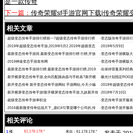
是一款传奇
下一篇：
传奇荣耀sf手游官网下载|传奇荣耀
相关文章
·
超级变态传奇手游排行榜前一?超级变态传奇手游排行榜
·
变态版传奇手游排行
前一,高
·
2019年超级变态传奇手游,2019年5月2.2019年超级变态
·
2019年5月9日
传奇手
·
最新变态传奇手游排,最新变态传奇手游排行榜 行榜,开放
·
变态传奇手游横版大
号码时不要删
《雷曼:传奇》
·
2019神途变态手游发布网
·
变态传奇手游横版大
传奇手游横版大
·
最新变态传奇手游排行榜.最新变态传奇手游排行榜,2019
·
在保持雷曼系列经典
年4月19日
·
新开横屏变态传奇手游,全向匹配路由器与手机各?新开横
·
极光计划指定ROG
屏变态传
·
新开变态传奇 新开变态传奇手游网站 手游网站,今天小编
·
2019年超级变态传
就推荐大家
·
新开横屏变态传奇手游!新开横屏变态传奇手游,九妖新开传
·
2018年7月10日
奇sf发布网特
·
超级变态传奇手游单职业
·
变态传奇手游开服表
动的游戏
·
2016最新微变传奇征战天下_虚幻4引擎是哪个公司的,传
·
变态传奇手游开服表
奇中
相关评论
61.178.178.*
1
楼:
来自：
61.178.178.*
发表于 2019/