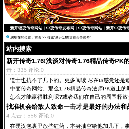
新开轻变传奇网站
|
中变传奇发布网
|
中变传奇网站
|
新开中变传
您现在的位置：
首页
>> 搜索"新开1.80英雄合击传奇"
站内搜索
新开传奇1.76!浅谈对传奇1.76精品传奇PK
击：335 评论:0
道士也抗不了几下的。更多阅读 尽在u/感觉还是
中变传奇网站。那么1.76精品传奇法师PK道士
怎么才能赢得胜利呢?或者我们在自己的周围释放火.
找准机会给敌人致命一击才是最好的办法和
4 点击：556 评论:0
在硬汉包裹里放些红药，本身抽空给他加几下，